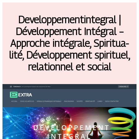
Develop­pe­mentinteg­ral |
Dévelop­pe­ment Intégral –
Approche intégrale, Spiritua­
lité, Dévelop­pe­ment spirituel,
relationnel et social