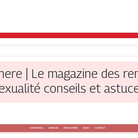
he­re | Le magazine des re
exualité conseils et astuc