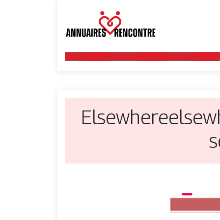
El­sewhereelsew­
s