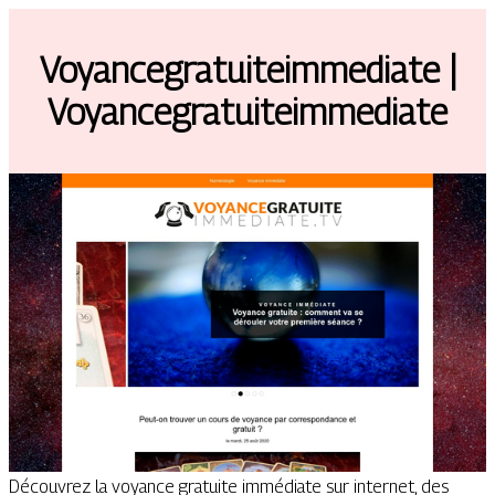
Voyan­cegratuiteim­media­te |
Voyan­cegratuiteim­media­te
Découvrez la voyance gratuite immédiate sur internet, des